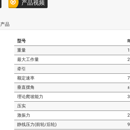
产品视频
关产品
型号
R
重量
1
最大工作量
2
牵引
额定速率
7
垂直摆角
±
理论爬坡能力
压实
激振力
2
静线压力(前轮/后轮)
9