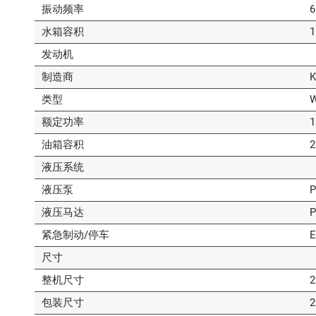
振动频率
6
水箱容积
1
发动机
制造商
K
类型
W
额定功率
1
油箱容积
2
液压系统
液压泵
P
液压马达
P
紧急制动/停车
E
尺寸
整机尺寸
2
包装尺寸
2