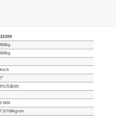
Z220V
900kg
000kg
km/h
7°
35%(无振动)
3.5KN
7.5/106kg/cm